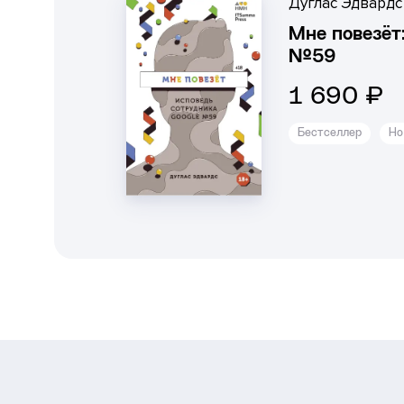
Дуглас Эдвардс
Мне повезёт
№59
1 690 ₽
Бестселлер
Но