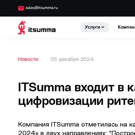
sales@itsumma.ru
Услуги
Компан
Новости
05 декабря 2024
ITSumma входит в к
цифровизации рите
Компания ITSumma отметилась на к
2024» в двух направлениях: "Постро