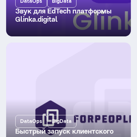
DataOps
BigData
Звук для EdTech платформы
Glinka.digital
DataOps
BigData
Быстрый запуск клиентского