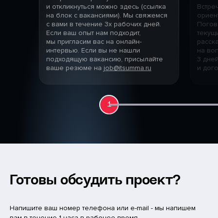
и откликнуться можно здесь (ссылка
Встре
на блок с вакансиями). Мы свяжемся
ориен
с вами в течение 3х рабочих дней.
Погов
Если ваш опыт нам подходит,
текущ
мы пригласим вас на онлайн-
расск
интервью. Если вы не нашли
на воп
подходящую вакансию, присылайте
3 дне
ваше резюме на
job@itsumma.ru
и дог
1
Готовы обсудить проект?
Напишите ваш номер телефона или e-mail - мы напишем
вам в течение 1 часа в рабочее время.