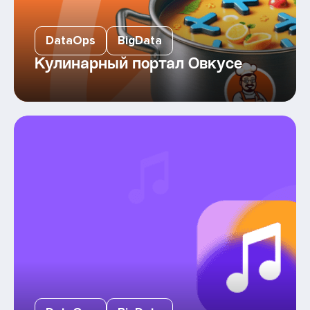
DataOps
BigData
Кулинарный портал Овкусе