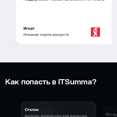
Игнат
Инженер отдела дежурств
Как попасть в ITSumma?
Отклик
Интер
Выбрать интересную вам вакансию