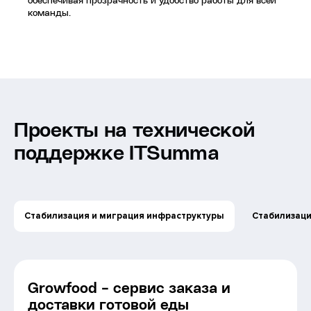
обеспечивая прозрачность и удобство работы для всей
команды.
Проекты на технической
поддержке ITSumma
Стабилизация и миграция инфраструктуры
Стабилизаци
Growfood - сервис заказа и
доставки готовой еды