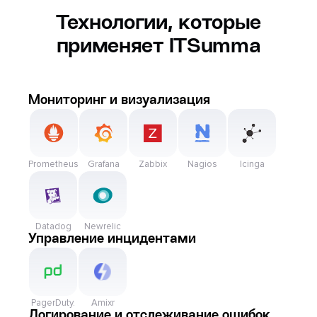
Технологии, которые
применяет ITSumma
Мониторинг и визуализация
Prometheus
Grafana
Zabbix
Nagios
Icinga
Datadog
Newrelic
Управление инцидентами
PagerDuty.
Amixr
Логирование и отслеживание ошибок