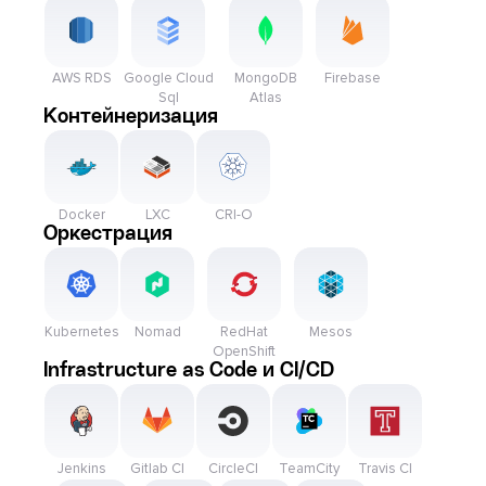
AWS RDS
Google Cloud
MongoDB
Firebase
Sql
Atlas
Контейнеризация
Docker
LXC
CRI-O
Оркестрация
Kubernetes
Nomad
RedHat
Mesos
OpenShift
Infrastructure as Code и CI/CD
Jenkins
Gitlab CI
CircleCI
TeamCity
Travis CI