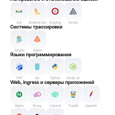
ELK
Grafana loki
Graylog
Sentry
Системы трассировки
Jaeger
Zipkin
Языки программирования
PHP
Go
Python
Node JS
Web, ingress и серверы приложений
Nginx
Envoy
Linkerd
Traefik
Apache