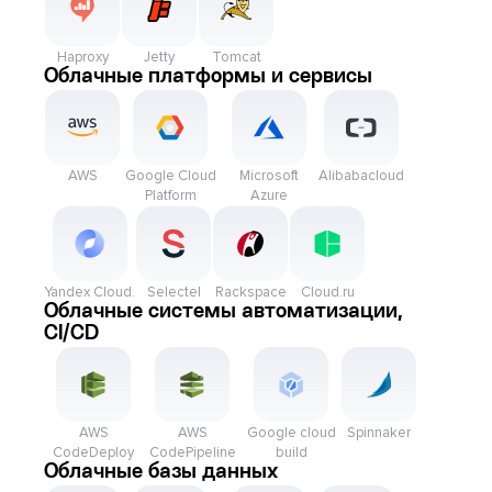
Haproxy
Jetty
Tomcat
Облачные платформы и сервисы
AWS
Google Cloud
Microsoft
Alibabacloud
Platform
Azure
Yandex Cloud.
Selectel
Rackspace
Cloud.ru
Облачные системы автоматизации,
CI/CD
AWS
AWS
Google cloud
Spinnaker
CodeDeploy
CodePipeline
build
Облачные базы данных