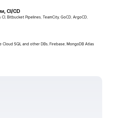
и, CI/CD
vis CI, Bitbucket Pipelines, TeamCity, GoCD, ArgoCD,
 Cloud SQL and other DBs, Firebase, MongoDB Atlas