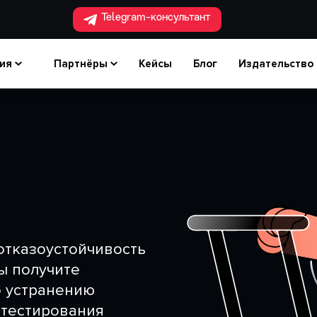
Telegram-консультант
ия
Партнёры
Кейсы
Блог
Издательство
отказоустойчивость
ы получите
о устранению
 тестирования