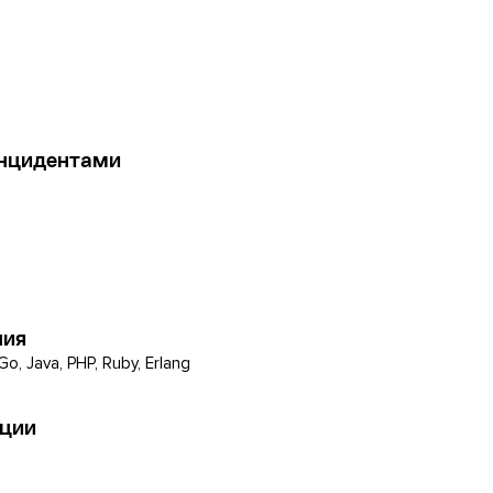
инцидентами
ния
Go, Java, PHP, Ruby, Erlang
ации