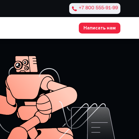
+7 800 555‑91‑99
Написать нам