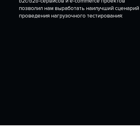
b2c/b2b-сервисов и e-commerce проектов
позволил нам выработать наилучший сценарий
проведения нагрузочного тестирования: