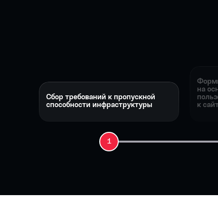
Форми
на ос
Сбор требований к пропускной
польз
способности инфраструктуры
к сай
1