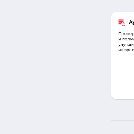
А
Провер
и получ
улучши
инфрас