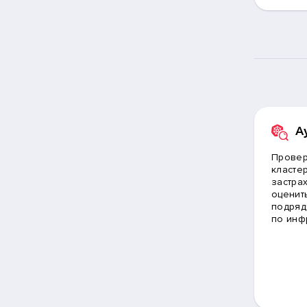
А
Провер
класте
застра
оценит
подряд
по инф