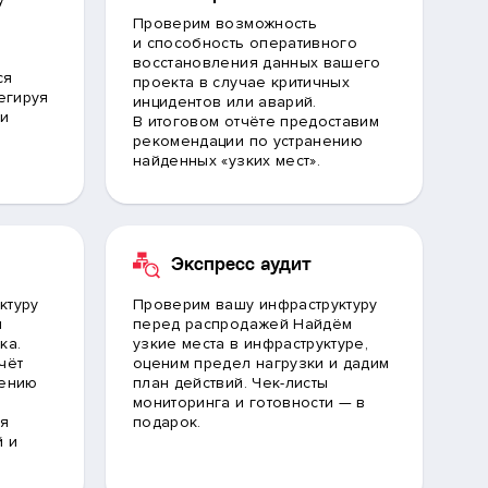
Проверим возможность
и способность оперативного
восстановления данных вашего
ся
проекта в случае критичных
егируя
инцидентов или аварий.
ии
В итоговом отчёте предоставим
рекомендации по устранению
найденных «узких мест».
Экспресс аудит
ктуру
Проверим вашу инфраструктуру
и
перед распродажей Найдём
ка.
узкие места в инфраструктуре,
чёт
оценим предел нагрузки и дадим
нению
план действий. Чек-листы
мониторинга и готовности — в
ия
подарок.
й и