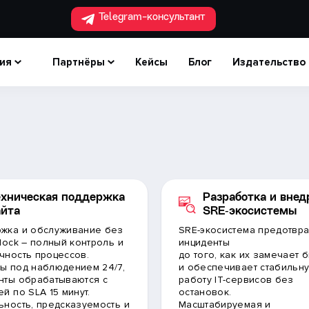
Telegram-консультант
ия
Партнёры
Кейсы
Блог
Издательство
ехническая поддержка
Разработка и внед
айта
SRE‑экосистемы
жка и обслуживание без
SRE-экосистема предотвр
 lock – полный контроль и
инциденты
чность процессов.
до того, как их замечает 
ы под наблюдением 24/7,
и обеспечивает стабильн
нты обрабатываются с
работу IT-сервисов без
й по SLA 15 минут.
остановок.
ьность, предсказуемость и
Масштабируемая и