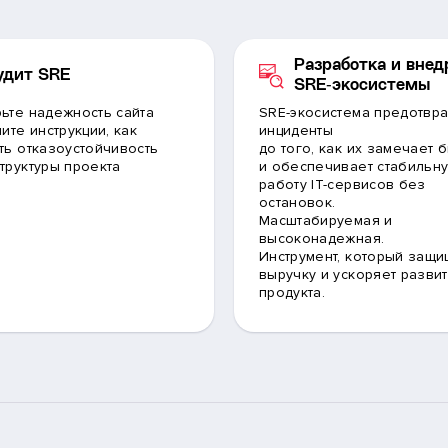
Разработка и внед
удит SRE
SRE‑экосистемы
ьте надежность сайта
SRE-экосистема предотвр
ите инструкции, как
инциденты
ть отказоустойчивость
до того, как их замечает 
труктуры проекта
и обеспечивает стабильн
работу IT-сервисов без
остановок.
Масштабируемая и
высоконадежная.
Инструмент, который защи
выручку и ускоряет разви
продукта.