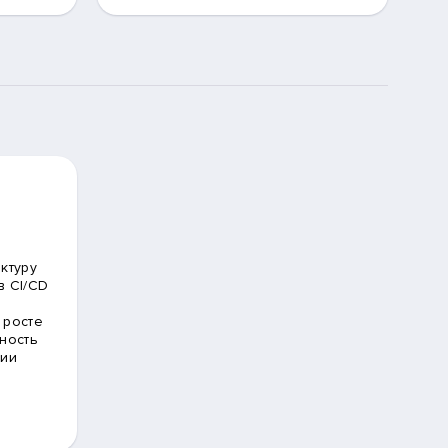
ктуру
в CI/CD
 росте
ность
ции