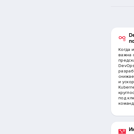
D
п
Когда и
важна 
предск
DevOps
разраб
снижае
и уско
Kuberne
кругло
под кл
команд
И