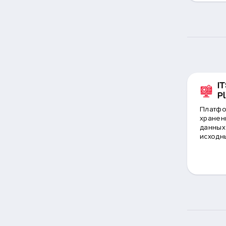
IT
P
Платфо
хранен
данных
исходн