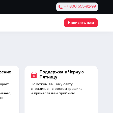
+7 800 555‑91‑99
Написать нам
рение
Поддержка в Черную
Пятницу
ащает
Поможем вашему сайту
справиться с ростом трафика
бизнес,
и принести вам прибыль!
ую