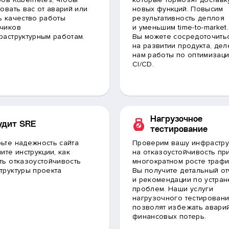
ховать вас от аварий или
новых функций. Повысим
ь качество работы
результативность деплоя
чиков
и уменьшим time-to-market.
раструктурным работам.
Вы можете сосредоточить
на развитии продукта, дел
нам работы по оптимизац
CI/CD.
Нагрузочное
удит SRE
тестирование
ьте надежность сайта
Проверим вашу инфрастру
ите инструкции, как
на отказоустойчивость пр
ть отказоустойчивость
многократном росте трафи
труктуры проекта
Вы получите детальный от
и рекомендации по устра
проблем. Наши услуги
нагрузочного тестирован
позволят избежать авари
финансовых потерь.