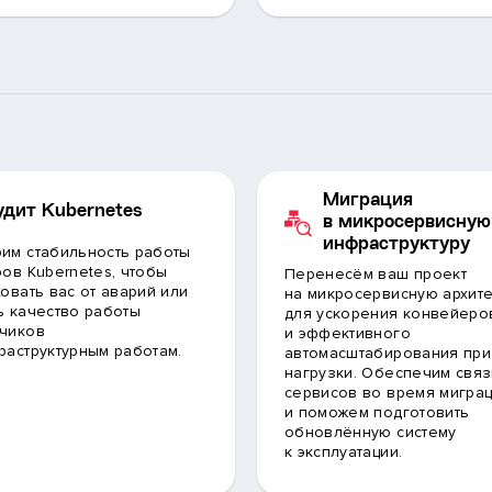
Миграция
удит Kubernetes
в микросервисную
инфраструктуру
им стабильность работы
ров Kubernetes, чтобы
Перенесём ваш проект
ховать вас от аварий или
на микросервисную архите
ь качество работы
для ускорения конвейеро
чиков
и эффективного
раструктурным работам.
автомасштабирования при
нагрузки. Обеспечим связ
сервисов во время мигра
и поможем подготовить
обновлённую систему
к эксплуатации.