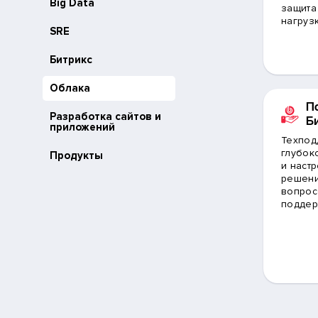
Big Data
защита
нагруз
SRE
Битрикс
Облака
П
Разработка сайтов и
Б
приложений
Техпод
глубок
Продукты
и наст
решени
вопросо
поддер