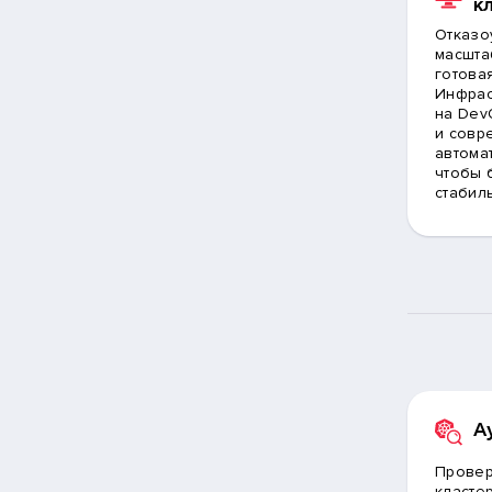
к
Отказо
масшта
готовая
Инфрас
на Dev
и совр
автома
чтобы 
стабил
А
Провер
класте