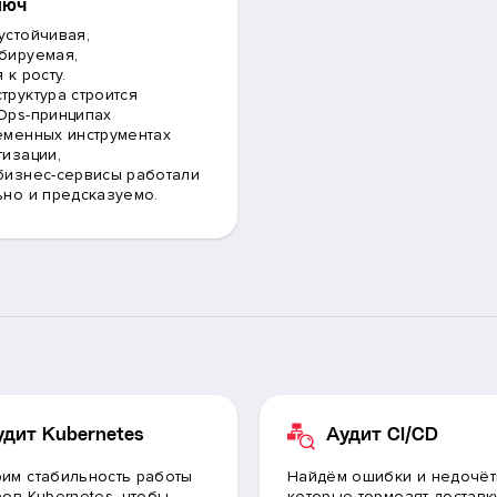
люч
устойчивая,
бируемая,
 к росту.
труктура строится
Ops-принципах
еменных инструментах
тизации,
бизнес-сервисы работали
ьно и предсказуемо.
удит Kubernetes
Аудит CI/CD
им стабильность работы
Найдём ошибки и недочёт
ров Kubernetes, чтобы
которые тормозят доставк