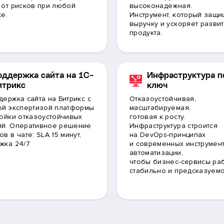
 от рисков при любой
высоконадежная.
ке.
Инструмент, который защи
выручку и ускоряет разви
продукта.
оддержка сайта на 1C-
Инфраструктура п
итрикс
ключ
держка сайта на Битрикс с
Отказоустойчивая,
ой экспертизой платформы
масштабируемая,
ройки отказоустойчивых
готовая к росту.
й. Оперативное решение
Инфраструктура строится
в в чате: SLA 15 минут,
на DevOps-принципах
жка 24/7
и современных инструмен
автоматизации,
чтобы бизнес-сервисы ра
стабильно и предсказуемо