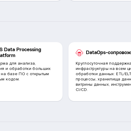
S Data Processing
DataOps-сопрово
latform
рма для анализа,
Круглосуточная поддержка
ия и обработки больших
инфраструктуры на всем ц
 на базе ПО с открытым
обработки данных: ETL/EL
ым кодом.
процессы, хранилища данн
витрины данных, инструме
CI/CD.