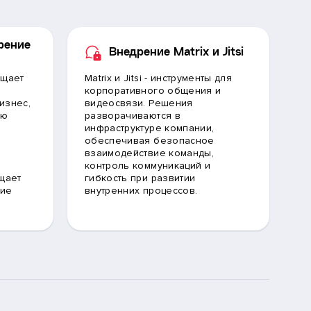
рение
Внедрение Matrix и Jitsi
ащает
Matrix и Jitsi - инструменты для
корпоративного общения и
бизнес,
видеосвязи. Решения
ую
разворачиваются в
инфраструктуре компании,
обеспечивая безопасное
взаимодействие команды,
контроль коммуникаций и
щает
гибкость при развитии
тие
внутренних процессов.