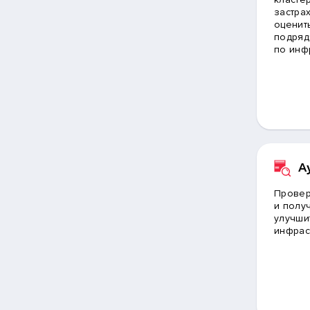
застра
оценит
подряд
по инф
А
Провер
и получ
улучши
инфрас