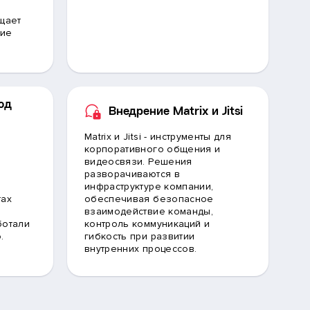
щает
тие
од
Внедрение Matrix и Jitsi
Matrix и Jitsi - инструменты для
корпоративного общения и
видеосвязи. Решения
разворачиваются в
инфраструктуре компании,
тах
обеспечивая безопасное
взаимодействие команды,
ботали
контроль коммуникаций и
.
гибкость при развитии
внутренних процессов.