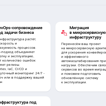
evOps-сопровождение
Миграция
од задачи бизнеса
в микросервисную
инфраструктуру
нфраструктура растёт,
скорость и
Перенесём ваш проект
азуемость процессов.
на микросервисную архите
-подход объединяет
для ускорения конвейеро
отку и эксплуатацию,
и эффективного
т количество ошибок
автомасштабирования при
ряет релизы.
нагрузки. Обеспечим связ
tes, IaC, CI/CD и
сервисов во время мигра
суточный мониторинг 24/7 -
и поможем подготовить
юч или в поддержку вашей
обновлённую систему
ы.
к эксплуатации.
нфраструктура под