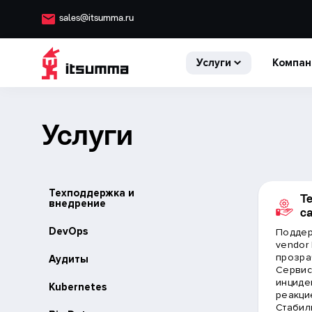
sales@itsumma.ru
Услуги
Компан
Услуги
Техподдержка и
Т
внедрение
с
DevOps
Поддер
vendor
прозра
Аудиты
Сервис
инциде
Kubernetes
реакцие
Стабил