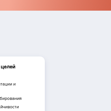
 целей
нтации и
абирования
ойчивости