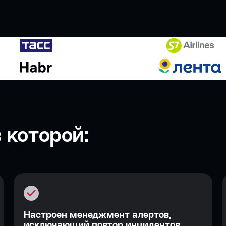
 которой:
Настроен менеджмент алертов,
исключающий повтор инцидентов.