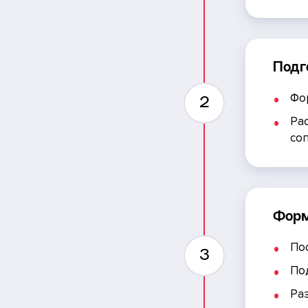
Подг
Фо
2
Ра
со
Форм
По
3
По
Ра