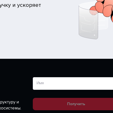
чку и ускоряет
Имя
руктуру и
Получить
косистемы.