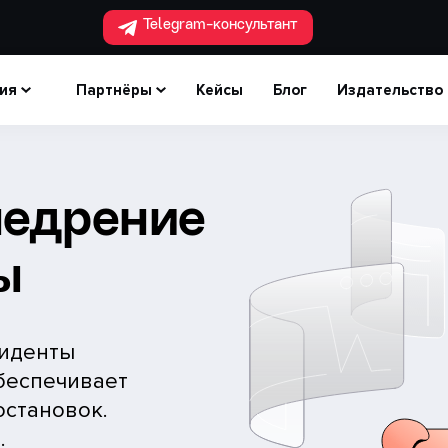
Telegram-консультант
ия
Партнёры
Кейсы
Блог
Издательство
недрение
ы
циденты
обеспечивает
остановок.
.