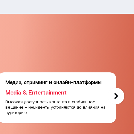
Медиа, стриминг и онлайн-платформы
О
Media & Entertainment
E
Высокая доступность контента и стабильное
С
вещание – инциденты устраняются до влияния на
ау
аудиторию.
ка