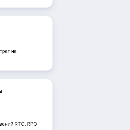
ы
трат на
ы
ований RTO, RPO