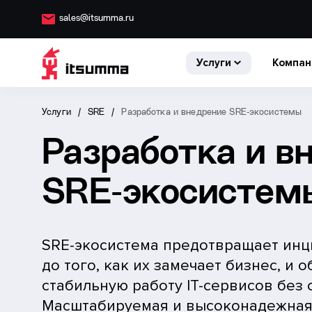
sales@itsumma.ru
Услуги
Компан
Услуги
SRE
Разработка и внедрение SRE‑экосистемы
Разработка и в
SRE‑экосистем
SRE-экосистема предотвращает ин
до того, как их замечает бизнес, и 
стабильную работу IT-сервисов без 
Масштабируемая и высоконадежная