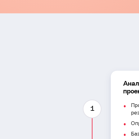
Анал
прое
Пр
1
ре
Оп
Ба